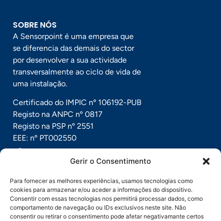
SOBRE NÓS
A Sensorpoint é uma empresa que
se diferencia das demais do sector
por desenvolver a sua actividade
transversalmente ao ciclo de vida de
uma instalação.
Certificado do IMPIC nº 106192-PUB
Registo na ANPC nº 0817
Registo na PSP nº 2551
EEE: nº PT002550
+351 211 452 255
Gerir o Consentimento
geral@sensorpoint.pt
Para fornecer as melhores experiências, usamos tecnologias como
cookies para armazenar e/ou aceder a informações do dispositivo.
Rua Alfredo Rodrigues Gaspar, Nº 7, 2685-891
Consentir com essas tecnologias nos permitirá processar dados, como
comportamento de navegação ou IDs exclusivos neste site. Não
Sacavém, Portugal
consentir ou retirar o consentimento pode afetar negativamante certos